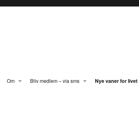
Om
Bliv medlem – via sms
Nye vaner for livet