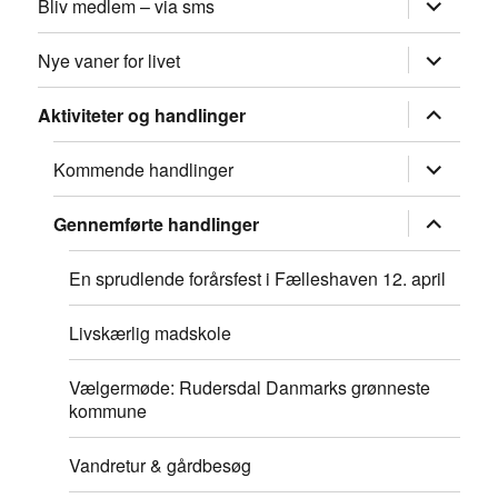
udvid
Bliv medlem – via sms
underme
udvid
Nye vaner for livet
underme
udvid
Aktiviteter og handlinger
underme
udvid
Kommende handlinger
underme
udvid
Gennemførte handlinger
underme
En sprudlende forårsfest i Fælleshaven 12. april
Livskærlig madskole
Vælgermøde: Rudersdal Danmarks grønneste
kommune
Vandretur & gårdbesøg